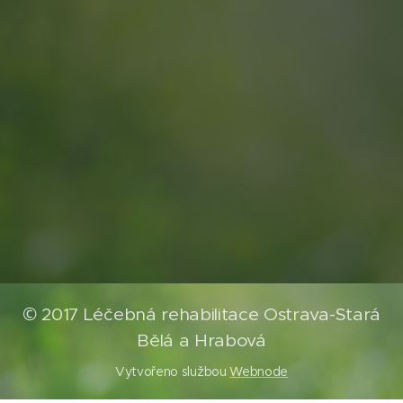
© 2017 Léčebná rehabilitace Ostrava-Stará
Bělá a Hrabová
Vytvořeno službou
Webnode