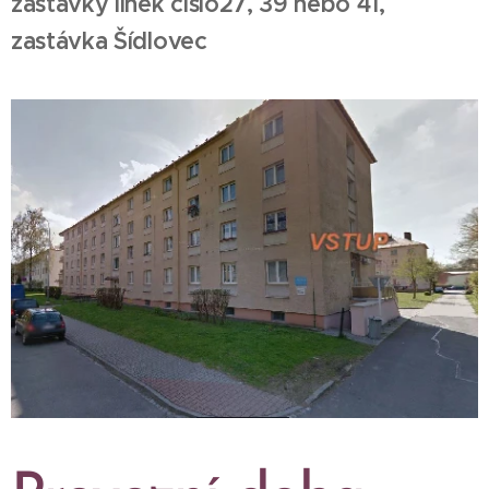
zastávky linek číslo27, 39 nebo 41,
zastávka Šídlovec